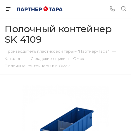
Полочный контейнер
SK 4109
—
Производитель пластиковой тары – "Партнер-Тара"
—
—
Каталог
Складские ящики в г. Омск
Полочные контейнеры в г. Омск