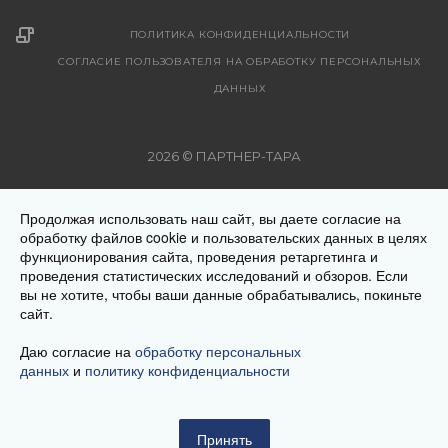
ПОЛИТИКА КОНФИДЕНЦИАЛЬНОСТИ
СОГЛАСИЕ ПОЛЬЗОВАТЕЛЯ НА ОБРАБОТКУ ПЕРСОНАЛЬНЫХ
ДАННЫХ
2026 © ПАРТНЕР-ТАРА
Рекомендуемые цены на поставляемую продукцию указаны
Продолжая использовать наш сайт, вы даете согласие на
на страницах с описанием товара. Все предложения на
обработку файлов cookie и пользовательских данных в целях
сайте не являются публичной офертой. Окончательную
функционирования сайта, проведения ретаргетинга и
стоимость товара Вам уточнит менеджер при оформлении
проведения статистических исследований и обзоров. Если
заказа. Цена на продукцию меняется в зависимости от
вы не хотите, чтобы ваши данные обрабатывались, покиньте
сайт.
региона местонахождения Заказчика. Обращаем ваше
внимание на то, что данный интернет-сайт носит
Даю согласие на
обработку персональных
исключительно информационный характер и ни при каких
данных
и
политику конфиденциальности
условиях не является публичной офертой, определяемой
положениями Статей 435 и 437 (п.2) Гражданского кодекса
РФ
Принять